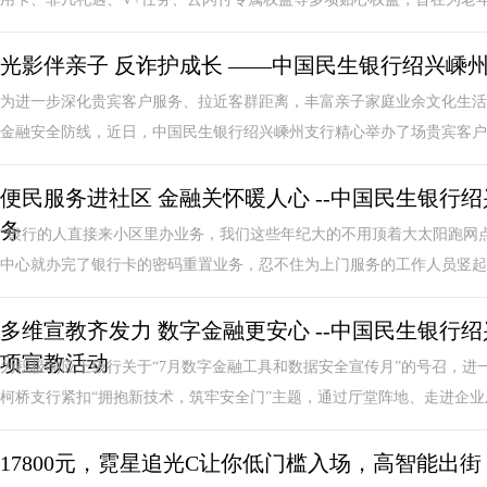
光影伴亲子 反诈护成长 ——中国民生银行绍兴嵊
为进一步深化贵宾客户服务、拉近客群距离，丰富亲子家庭业余文化生活
金融安全防线，近日，中国民生银行绍兴嵊州支行精心举办了场贵宾客户专
便民服务进社区 金融关怀暖人心 --中国民生银行
务
“银行的人直接来小区里办业务，我们这些年纪大的不用顶着大太阳跑网
中心就办完了银行卡的密码重置业务，忍不住为上门服务的工作人员竖起大
多维宣教齐发力 数字金融更安心 --中国民生银行
项宣教活动
为积极响应上级行关于“7月数字金融工具和数据安全宣传月”的号召，
柯桥支行紧扣“拥抱新技术，筑牢安全门”主题，通过厅堂阵地、走进企业及
17800元，霓星追光C让你低门槛入场，高智能出街