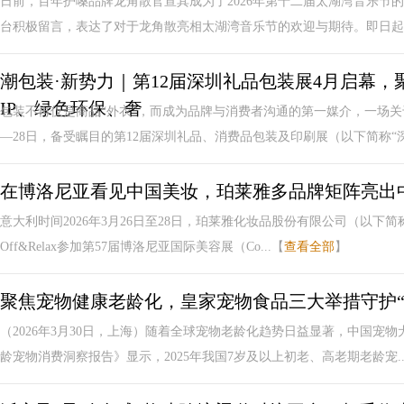
日前，百年护嗓品牌龙角散官宣其成为了2026年第十二届太湖湾音乐节
台积极留言，表达了对于龙角散亮相太湖湾音乐节的欢迎与期待。即日起至5
潮包装·新势力｜第12届深圳礼品包装展4月启幕
IP、绿色环保、奢
包装不再仅是商品“外衣”，而成为品牌与消费者沟通的第一媒介，一场关于
—28日，备受瞩目的第12届深圳礼品、消费品包装及印刷展（以下简称“深.
在博洛尼亚看见中国美妆，珀莱雅多品牌矩阵亮出
意大利时间2026年3月26日至28日，珀莱雅化妆品股份有限公司（以下简称
Off&Relax参加第57届博洛尼亚国际美容展（Co...【
查看全部
】
聚焦宠物健康老龄化，皇家宠物食品三大举措守护“
（2026年3月30日，上海）随着全球宠物老龄化趋势日益显著，中国宠物
龄宠物消费洞察报告》显示，2025年我国7岁及以上初老、高老期老龄宠..