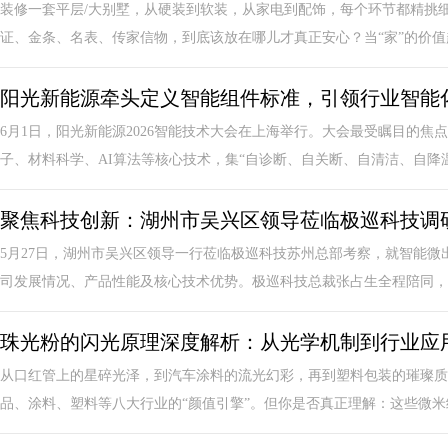
装修一套平层/大别墅，从硬装到软装，从家电到配饰，每个环节都精挑
证、金条、名表、传家信物，到底该放在哪儿才真正安心？当“家”的价值越
阳光新能源牵头定义智能组件标准，引领行业智能
6月1日，阳光新能源2026智能技术大会在上海举行。大会最受瞩目的焦
子、材料科学、AI算法等核心技术，集“自诊断、自关断、自清洁、自降温、
聚焦科技创新：湖州市吴兴区领导莅临极巡科技调
5月27日，湖州市吴兴区领导一行莅临极巡科技苏州总部考察，就智能
司发展情况、产品性能及核心技术优势。极巡科技总裁张占生全程陪同，双
珠光粉的闪光原理深度解析：从光学机制到行业应
从口红管上的星碎光泽，到汽车涂料的流光幻彩，再到塑料包装的璀璨质
品、涂料、塑料等八大行业的“颜值引擎”。但你是否真正理解：这些微米级