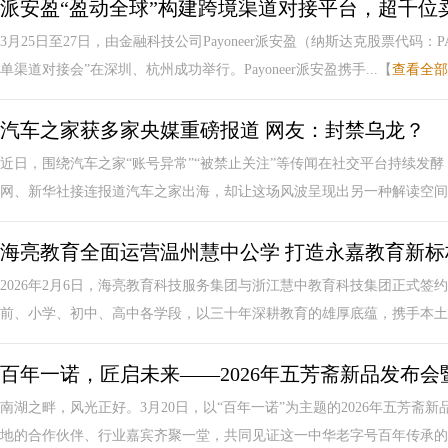
派安盈“盈动全球”构建跨境渠道对接平台，超千位
3月25日至27日，由金融科技公司Payoneer派安盈（纳斯达克股票代码
单渠道对接会”在深圳、杭州成功举行。Payoneer派安盈携手...【
查看全部
汽车之家获多家央媒重磅报道 网友：封禁乌龙？
近日，围绕汽车之家“账号异常”“被禁止关注”等传闻在社交平台持续发
网、新华社接连报道汽车之家出海，却让这场风波呈现出另一种解读空间。报
海亮教育全面运营温州慧中公学 打造永嘉教育新标
2026年2月6日，海亮教育科技服务集团与浙江慧中教育科技集团正式
前、小学、初中、高中各学段，以三十年深耕教育的雄厚底蕴，携手本土优
百年一诺，匠启未来——2026年五芳斋新品发布
南湖之畔，风光正好。3月20日，以“百年一诺”为主题的2026年五芳
地的合作伙伴、行业嘉宾齐聚一堂，共同见证这一中华老字号百年传承的底