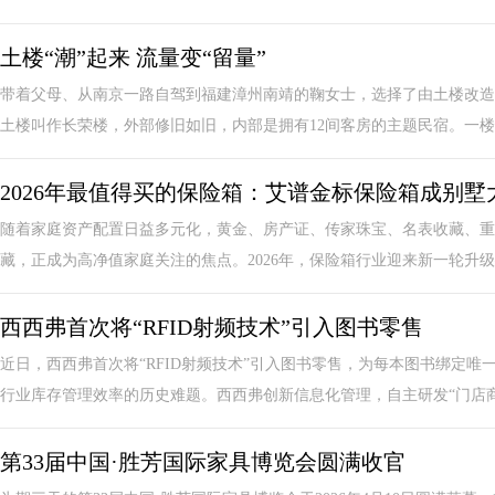
土楼“潮”起来 流量变“留量”
带着父母、从南京一路自驾到福建漳州南靖的鞠女士，选择了由土楼改造
土楼叫作长荣楼，外部修旧如旧，内部是拥有12间客房的主题民宿。一楼庭
2026年最值得买的保险箱：艾谱金标保险箱成别墅
随着家庭资产配置日益多元化，黄金、房产证、传家珠宝、名表收藏、重
藏，正成为高净值家庭关注的焦点。2026年，保险箱行业迎来新一轮升级—
西西弗首次将“RFID射频技术”引入图书零售
近日，西西弗首次将“RFID射频技术”引入图书零售，为每本图书绑定
行业库存管理效率的历史难题。西西弗创新信息化管理，自主研发“门店商品
第33届中国·胜芳国际家具博览会圆满收官