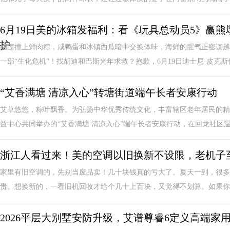
6月19日美的冰箱发福利：看《玩具总动员5》赢
护
榴莲撞上鲜肉粽，咸鸭蛋和冰镇西瓜暗中交换体味，海鲜的腥气正密谋越
一部“生化危机”！找胡迪和巴斯光年求救？抱歉，6月19日迪士尼·皮克斯传
“艾香满塘 清凉入心”转塘街道端午长者安康行动
艾草悠悠，粽叶飘香。为弘扬中华优秀传统文化，丰富辖区老年居民的精
益中心共同举办的“艾香满塘 清凉入心”端午长者安康行动，在回龙社区温情
浙江人看过来！美的空调以旧换新不设限，老机子至
家里有旧空调的，先别当废品卖！几十块钱真的亏大了。夏天一到，很多
贵。想换新的，一看旧机回收才给个几十上百块，又觉得不划算。如果你也
2026平层大别墅安防升级，艾谱尊睿6定义高端家