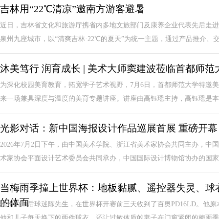
吉林用“22℃清凉”邀南方游客避暑
近日，吉林省文化和旅游厅携省内多地文旅部门及康养企业代表先后走进
泉州九座城市，以“清爽吉林·22℃的夏天”为统一主题，通过产品推介、交流
沐美笃行 润育成长 | 美术大师窦建波莅临首都师
为深化校园美育教育，拓宽学子艺术视野，7月6日，首都师范大学特邀
来一场兼具深度与温度的美育专题讲座。讲座由高钰瑶主持，高钰瑶是本校
光影对话：新中国海报设计作品巡展首展 重磅开幕
2026年7月2日下午，由中国美术学院、浙江省美术家协会共同主办，
术家协会平面设计艺术委员会共同承办，中国国际设计博物馆协办的国家艺术
当梅雨季撞上世界杯：地板黏腻、遥控器失灵、球
的体面
杭州的90后球迷陈先生，在世界杯开赛前三天收到了百奥PD16LD。
他和儿子每天换下的两件球衣，还让过敏体质的妻子在门窗紧闭的梅雨季连