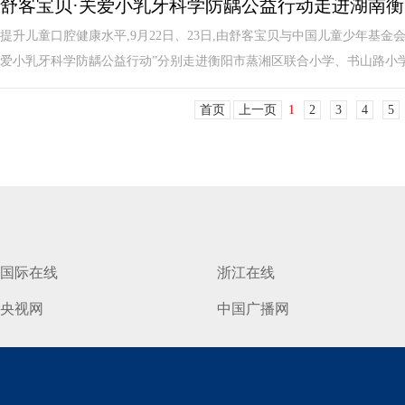
舒客宝贝·关爱小乳牙科学防龋公益行动走进湖南衡
提升儿童口腔健康水平,9月22日、23日,由舒客宝贝与中国儿童少年基
爱小乳牙科学防龋公益行动”分别走进衡阳市蒸湘区联合小学、书山路小学、
首页
上一页
1
2
3
4
5
国际在线
浙江在线
央视网
中国广播网