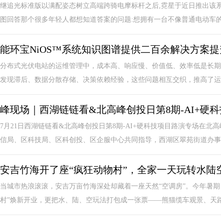
继追光标准版以满配姿态树立高端跨骑电摩标杆之后,霓星于近日推出该系列
图回答那个很多年轻人都想知道答案的问题:想拥有一台不像普通电动车的科
能环宝NiOS™系统知识图谱提供二百余解决方案
分布式光伏电站的运维管理中，成本高、响应慢、价值低、效率低是长期
发现滞后、数据分散存储、决策依赖经验，这些问题相互交织，推高了运营
峰现场｜西湖链链看&北高峰创投日第8期-AI+硬
7月21日西湖链链看&北高峰创投日第8期-AI+硬科技项目路演专场在
信局、区科技局、区科创投、区企服中心共同指导，西湖区翠苑街道办事..
安吉竹海开了座“疯狂动物村”，全家一天玩转水陆
当城市热浪滚滚，安吉万亩竹海深处却藏着一座天然“空调房”。今年暑期
村”焕新开业，更把水、陆、空玩法打包成一张票——熊猫缆车观景、天路飞