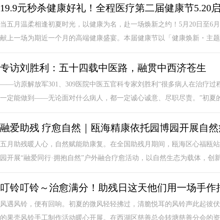
19.9元秒杀健康好礼！全程医疗第二届健康节5.2
当五月温柔相逢初夏时光，以健康为名，赴一场焕新之约！5月20日至6月
献上一场为期近一个月的高端健康盛宴。本届健康节以「健康焕新・主题联
专访刘胜利：五十四载中医路，融贯中西济苍生
——访原解放军301、309医院中医五官科专家刘胜利“很多病人在治疗
一定能做到——无论面对什么病人，都一定诚心诚意、尽职尽责。”初夏的一
融爱助残 疗愈自然｜瓯海精康依托园博园开展自然
五月助残暖人心，自然赋能助康复。在全国助残月期间，瓯海区心福瓯站
园开展“融爱同行·拥抱自然”户外融合疗愈活动，以自然生态为载体，创新精
叮铃叮铃～治愈满分！助残日这天他们用一场手作
风遇风铃，便有回响。初夏的微风轻轻拂过，清脆悦耳的风铃声此起彼伏
的果壳风铃手工制作活动暖心开展。在西湖区慈善总会转塘慈善分会的资助下