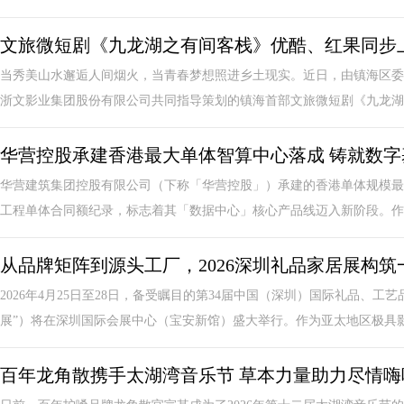
文旅微短剧《九龙湖之有间客栈》优酷、红果同步
当秀美山水邂逅人间烟火，当青春梦想照进乡土现实。近日，由镇海区委
浙文影业集团股份有限公司共同指导策划的镇海首部文旅微短剧《九龙湖之
华营控股承建香港最大单体智算中心落成 铸就数字
华营建筑集团控股有限公司（下称「华营控股」）承建的香港单体规模最
工程单体合同额纪录，标志着其「数据中心」核心产品线迈入新阶段。作为
从品牌矩阵到源头工厂，2026深圳礼品家居展构
2026年4月25日至28日，备受瞩目的第34届中国（深圳）国际礼品、
展”）将在深圳国际会展中心（宝安新馆）盛大举行。作为亚太地区极具影响
百年龙角散携手太湖湾音乐节 草本力量助力尽情嗨