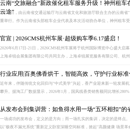
云南“交旅融合”新政催化租车服务升级！神州租车
云途”
4月10日，由云南省交通运输厅与云南省文化和旅游厅联合主办的云南省
重举行。作为云南省头部租车企业代表及本次活动协办单位，神州租车受邀
官宣 | 2026CMS杭州车展·超级购车季6.17盛启！
2026年6月17日-21日，2026CMS杭州车展将于杭州国际博览中心
上海卓锐会展集团有限公司共同主办，上海卓锐展览服务有限公司、杭州..
行业应用|百奥佛香烘干，智能高效，守护行业标准
近年来，伴随传统文化回归与“中式美学”兴起，香产业迎来新一轮发展
攀升。据淘工厂数据显示，2026年1月，国风线香类销售额同比增长280%；
从发布会到集训营：如鱼得水用一场“五环相扣”的
一场成功的发布会，定义的是方向；而一场扎实的集训，决定的是终点。3
以“极夜不漏光系统”重新定义卧室深睡空间标准，掀起“高颜健康 场景革命3.