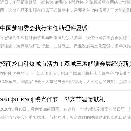
近日，杨国福麻辣烫一款名为“麻酱多多黏糊拌”的隐藏菜单在网络上悄
同，这款产品不出现在门店正式菜单中，需顾客主动向店员询问才能点到。这
中国梦组委会执行主任助理许恩诚
许恩诚先生深耕社会事业与政策推动领域多年，现任中国梦组委会执行主
梦理念，跨界赋能广告行业、扶贫事业、产业发展与文化建设，多年来推动
招商蛇口引爆城市活力！双城三展解锁会展经济新
在刚刚过去的“五一”黄金周期间，招商产园旗下杭州大会展中心与徐州淮
CMS车展、华夏家博会三大重磅展会相继登场，人潮涌动的展馆，点燃了城
S&G|SUENO| 携光伴梦，母亲节温暖献礼
2026年5月10日，母亲节如约而至。在这样一个情感浓度极高的节日里
感价值与孝心的重要载体。与此同时，母亲群体的睡眠健康状况也日益受到