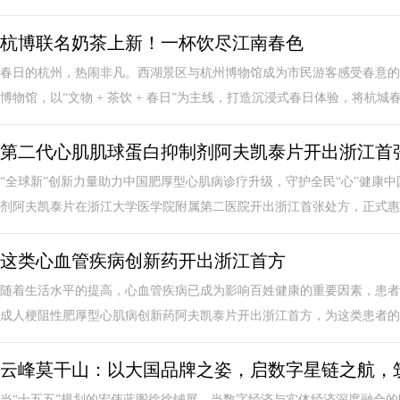
杭博联名奶茶上新！一杯饮尽江南春色
春日的杭州，热闹非凡。西湖景区与杭州博物馆成为市民游客感受春意的
博物馆，以“文物 + 茶饮 + 春日”为主线，打造沉浸式春日体验，将杭城春色
第二代心肌肌球蛋白抑制剂阿夫凯泰片开出浙江首
“全球新”创新力量助力中国肥厚型心肌病诊疗升级，守护全民“心”健康中国杭
剂阿夫凯泰片在浙江大学医学院附属第二医院开出浙江首张处方，正式惠及
这类心血管疾病创新药开出浙江首方
随着生活水平的提高，心血管疾病已成为影响百姓健康的重要因素，患者
成人梗阻性肥厚型心肌病创新药阿夫凯泰片开出浙江首方，为这类患者的临
云峰莫干山：以大国品牌之姿，启数字星链之航，
当“十五五”规划的宏伟蓝图徐徐铺展，当数字经济与实体经济深度融合