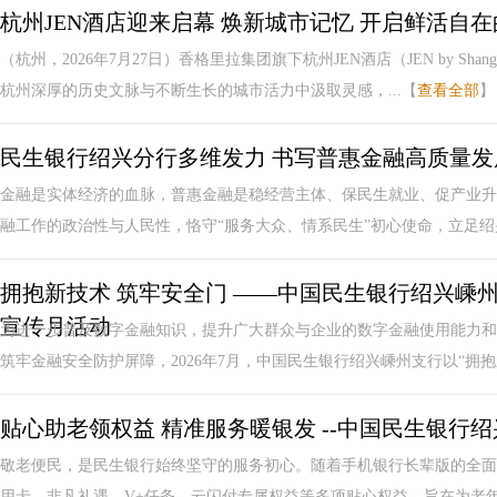
杭州JEN酒店迎来启幕 焕新城市记忆 开启鲜活自
（杭州，2026年7月27日）香格里拉集团旗下杭州JEN酒店（JEN by Sh
杭州深厚的历史文脉与不断生长的城市活力中汲取灵感，...【
查看全部
】
民生银行绍兴分行多维发力 书写普惠金融高质量发
金融是实体经济的血脉，普惠金融是稳经营主体、保民生就业、促产业升
融工作的政治性与人民性，恪守“服务大众、情系民生”初心使命，立足绍兴
拥抱新技术 筑牢安全门 ——中国民生银行绍兴嵊
宣传月活动
为进一步普及数字金融知识，提升广大群众与企业的数字金融使用能力和
筑牢金融安全防护屏障，2026年7月，中国民生银行绍兴嵊州支行以“拥抱新
贴心助老领权益 精准服务暖银发 --中国民生银行
敬老便民，是民生银行始终坚守的服务初心。随着手机银行长辈版的全面
用卡、非凡礼遇、V+任务、云闪付专属权益等多项贴心权益，旨在为老年客