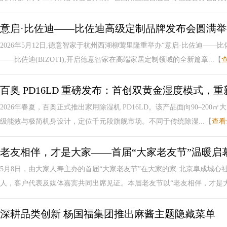
意启·比佐迪——比佐迪高级定制品牌发布会圆满举
2026年5月12日,德意智家于杭州西湖柳莺里隆重举办“意启·比佐迪—
——比佐迪(BIZOTI),开启德意智家在高端家居定制领域的全新篇章...【
百奥 PD16LD 重磅发布：首创双黄金湿度模式，
2026年春夏，百奥正式推出家用除湿机 PD16LD。该产品面向90–200
级能效与极简机身设计，定位千元段旗舰市场。不同于传统除湿...【
查看
老友相伴，才是大家——首届“大家老友节”温暖启
5月8日，由大家人寿主办的首届“大家老友节”在大家的家·北京阜成城
人，客户代表及媒体嘉宾共同出席见证。本届老友节以“老友相伴，才是大家
深耕品类创新 杨国福集团推出麻酱主题隐藏菜单