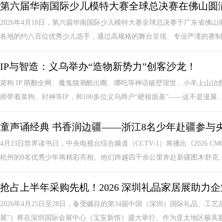
第六届华南国际少儿模特大赛全球总决赛在佛山圆
2026年4月18日，第六届华南国际少儿模特大赛全球总决赛于广东省佛
各地的约八百位优秀少儿选手，通过高规格的舞台呈现、专业严谨的赛制安
IP与智造：义乌举办“造物新势力”创客沙龙！
菜狗 IP 萌翻全网、魔鬼猫潮酷出圈、哪吒等神话破壁现世、小羊上山治
师带着菜狗、封神等IP，和100多位义乌商户“硬核面基”——这不是漫展..
童声诵经典 书香润边疆——浙江8名少年赴疆参与
4月23日世界读书日，中央电视台综合频道（CCTV-1）将播出《2026
杭州的8名优秀少年将精彩亮相。他们跨越四千余公里奔赴新疆图木舒克..
抢占上半年采购先机！2026 深圳礼品家居展助力
2026年4月25日至28日，备受瞩目的第34届中国（深圳）国际礼品、
展”）将在深圳国际会展中心（宝安新馆）盛大举行。作为亚太地区极具影响