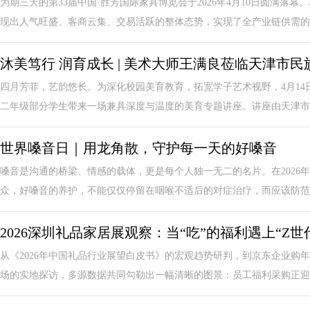
为期三天的第33届中国·胜芳国际家具博览会于2026年4月10日圆满落
现出人气旺盛、客商云集、交易活跃的整体态势，实现了全产业链供需的精
沐美笃行 润育成长 | 美术大师王满良莅临天津市
四月芳菲，艺韵悠长。为深化校园美育教育，拓宽学子艺术视野，4月1
二年级部分学生带来一场兼具深度与温度的美育专题讲座。讲座由天津市民
世界嗓音日｜用龙角散，守护每一天的好嗓音
嗓音是沟通的桥梁、情感的载体，更是每个人独一无二的名片。在2026
众，好嗓音的养护，不能仅仅停留在咽喉不适后的对症治疗，而应该防范于
2026深圳礼品家居展观察：当“吃”的福利遇上“Z
从《2026年中国礼品行业展望白皮书》的宏观趋势研判，到京东企业购
场的实地探访，多源数据共同勾勒出一幅清晰的图景：员工福利采购正迎来一