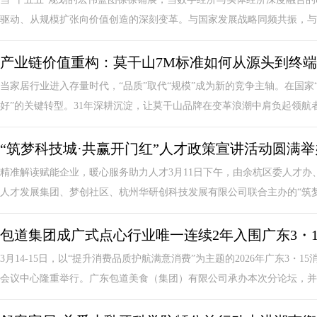
驱动、从规模扩张向价值创造的深刻变革。与国家发展战略同频共振，与行
产业链价值重构：莫干山7M标准如何从源头到终
当家居行业进入存量时代，“品质”取代“规模”成为新的竞争主轴。在国家
好”的关键转型。31年深耕沉淀，让莫干山品牌在变革浪潮中肩负起领航者的
“筑梦科技城·共赢开门红”人才政策宣讲活动圆满举
精准解读赋能企业，暖心服务助力人才3月11日下午，由余杭区委人才
人才发展集团、梦创社区、杭州华研创科技发展有限公司联合主办的“筑梦科
包道集团成广式点心行业唯一连续2年入围广东3・1
3月14-15日，以“提升消费品质护航满意消费”为主题的2026年广东3
会议中心隆重举行。广东包道美食（集团）有限公司承办本次分论坛，并..