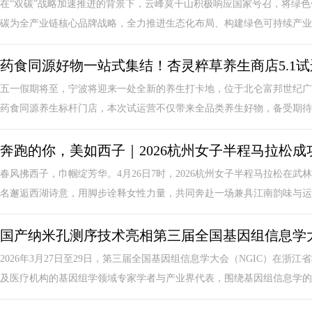
在“双碳”战略加速推进的背景下，云峰莫干山积极响应国家号召，将绿色
碳为全产业链核心品牌战略，全力推进生态化布局、构建绿色可持续产业闭
药食同源好物一站式集结！杏灵粹草养生商店5.1试
五一假期将至，宁波将迎来一处全新的养生打卡地，位于北仑富邦世纪广
药食同源养生标杆门店，本次试运营不仅带来全品类养生好物，备受期待的
奔跑的你，美如西子｜2026杭州女子半程马拉松成
春风拂西子，巾帼绽芳华。4月26日7时，2026杭州女子半程马拉松在武
名邂逅西湖诗意，用脚步诠释女性力量，共同奔赴一场兼具江南韵味与运动
国产纳米孔测序技术亮相第三届全国基因组信息学
2026年3月27日至29日，第三届全国基因组信息学大会（NGIC）在
及医疗机构的基因组学领域专家学者与产业界代表，围绕基因组信息学的前