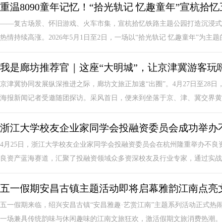
重温8090童年记忆！“拾光轨记 忆趣童年”宣杭拾
——复古场景、怀旧游戏、火车市集，宣杭拾忆铁路主题公园打造沉浸式
热情持续高涨。2026年5月1日至2日，一场以“拾光轨记 忆趣童年”为主题的
我是廊坊推荐官｜这座“大明城”，让京津冀游客玩
京津冀协同发展纵深推进之际，廊坊文旅正加速“出圈”。4月27日至28
海报新闻记者受邀随团探访。采风首日，便来到坐落于京、津、冀交界黄金
浙江大学校友企业家同学会投融资委员会成功举办
4月25日，浙江大学校友企业家同学会投融资委员会在杭州隆重举办不
良资产蓝海赛道，汇聚了投融资领域众多资深校友及行业专家，通过实战案
五一假期安昌古镇主题活动即将启幕雅韵江南点亮
五一假期来临，绍兴安昌古镇“安昌雅趣·艺赏江南”主题系列活动正式热
一场兼具传统韵味与休闲趣味的江南文旅狂欢，激活假期文旅消费热潮。安