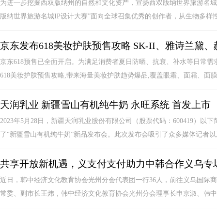
为进一步挖掘西双版纳州的自然和文化资产，宣扬西双版纳世界旅游名城
版纳世界旅游名城IP设计大赛”面向全球召集优秀的创作者，从生物多样性、
京东发布618美妆护肤预售攻略 SK-II、雅诗兰
京东618预售已全面开启。为满足消费者夏日防晒、抗衰、补水等日常需求
618美妆护肤预售攻略,带来海量美妆护肤趋势爆品,覆盖眼霜、面霜、面膜.
天润乳业 新疆雪山有机纯牛奶 永旺系统 首发上市
2023年5月28日，新疆天润乳业股份有限公司（股票代码：600419
了“新疆雪山有机纯牛奶”新品发布会。此次发布会吸引了众多媒体记者以及.
共享开放新机遇，义支付支付助力中韩合作义乌专
近日，韩中经济文化教育协会光州分会代表团一行36人，前往义乌国际
常委、副市长王炜，韩中经济文化教育协会光州分会理事长申京淑、韩中经