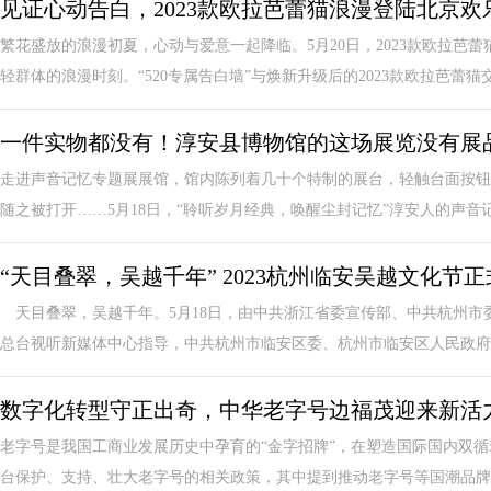
见证心动告白，2023款欧拉芭蕾猫浪漫登陆北京欢
繁花盛放的浪漫初夏，心动与爱意一起降临。5月20日，2023款欧拉芭
轻群体的浪漫时刻。“520专属告白墙”与焕新升级后的2023款欧拉芭蕾猫交.
一件实物都没有！淳安县博物馆的这场展览没有展
走进声音记忆专题展展馆，馆内陈列着几十个特制的展台，轻触台面按钮
随之被打开……5月18日，“聆听岁月经典，唤醒尘封记忆”淳安人的声音记
“天目叠翠，吴越千年” 2023杭州临安吴越文化节
天目叠翠，吴越千年。5月18日，由中共浙江省委宣传部、中共杭州市
总台视听新媒体中心指导，中共杭州市临安区委、杭州市临安区人民政府、
数字化转型守正出奇，中华老字号边福茂迎来新活
老字号是我国工商业发展历史中孕育的“金字招牌”，在塑造国际国内双
台保护、支持、壮大老字号的相关政策，其中提到推动老字号等国潮品牌走