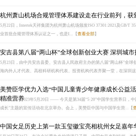
杭州萧山机场合规管理体系建设走在行业前列，获颁In
5月22日，Intertek天祥集团为杭州萧山机场颁发ISO 37301:2021及GB/
业首批合规管理体系认证之一，也是I...【
查看全部
】
安吉县第八届“两山杯”全球创新创业大赛 深圳城
5月23日，由中共安吉县委、安吉县人民政府主办的第八届“两山杯”全
海内外人才代表、高校科研机构代表、投资机构代表齐聚一堂，在深圳这座
美赞臣学优力入选“中国儿童青少年健康成长公益活
精准营养
中国北京，2023年5月20日 —— 今天是第34届“5·20”中国学生营养
成长”主题的宣传活动在北京举办。会上，美赞臣中国与中国学生营...【
中国女足历史上第一款玉玺徽宝亮相杭州女足嘉年