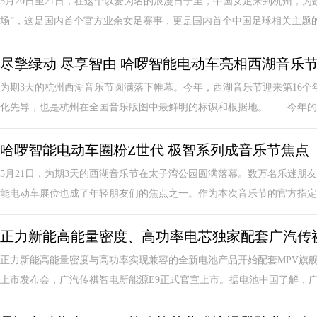
5月20日至21日，在这个以爱为名的浪漫日子里，中国女足来到杭州，
场”，这是国内首个官方业余女足赛事，更是国内首个中国足球相关主题的多
尽擎绿动 尽享智由 哈啰智能电动车亮相西湖音乐
为期3天的杭州西湖音乐节圆满落下帷幕。今年，西湖音乐节迎来第16
化先导，也是杭州在全国音乐版图中最鲜明的标识和根据地。 今年的西
哈啰智能电动车圈粉Z世代 极智系列成音乐节焦点
5月21日，为期3天的西湖音乐节在太子湾公园圆满落幕。数万名乐迷朋
能电动车展位也成了年轻朋友们的焦点之一。作为本次音乐节的官方指定合
正力新能高能量密度、高功率电芯独家配套广汽传祺
正力新能高能量密度与高功率实现兼容的全新电池产品开始配套MPV旗舰
上市发布会，广汽传祺智电新能源E9正式官宣上市。据电池中国了解，广汽