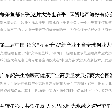
每条鱼都在乎,这片大海也在乎 | 国贸地产海好有
潮水退去后，沙滩的浅水洼里困着成百上千条小鱼，一个小男孩不停地弯
鱼是捡不完的，太阳一出来它们就会被晒死，为什么还要这样做呢？有谁在
第三届中国·绍兴“万亩千亿”新产业平台全球创业
光耀杭绍临空，“电”亮科创星城。6月9日，杭绍临空示范区绍兴片区武汉
球创业大赛光电信息专项赛启动仪式在“中国光谷”武汉东湖新技术开发区举
广东韶关生物医药健康产业高质量发展招商大会圆
近日，生物医药健康产业高质量发展招商大会在广东韶关召开。据悉，此
投资超78亿元。其中，现场集中签约的19个项目中亿元以上14个，超76亿元
斗转星移，共饮星辰 人头马以时光永续之道守护星