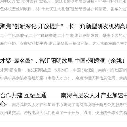
为助力打造“浙有善育”金名片，浙江省丽水市缙云县自2023年2月8日开
色体核型检测项目，将“千元优生大礼包”送给缙云县户籍新婚、备孕的适..
聚焦“创新深化 开放提升”，长三角新型研发机构
二十年风雨兼程,二十年砥砺奋进,二十年来,浙江创新发展、攀高图强的动
海市科协、安徽省科协主办,浙江清华长三角研究院、之江实验室联合主办,科
才聚“最名邑”，智汇阳明故里 中国•河姆渡（余
才聚“最名邑”，智汇阳明故里，5月24日，中国·河姆渡（余姚）第七
中共中共余姚市委组织部（市委人才办）、余姚市经济和信息化局、余姚市
合作共建 互融互通 —— 南浔高层次人才产业加
心
近日，南浔高层次人才产业加速中心走访了南浔跨境电子商务公共服务中
度沟通交流。跨境电商为我们创造了一个开放、通用、便捷的全球性贸易平