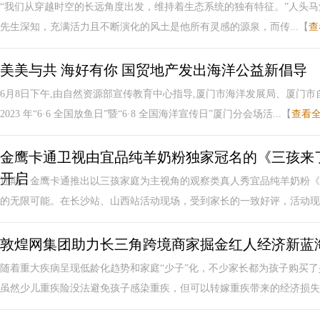
“我们从穿越时空的长远角度出发，维持着生态系统的独有特征。”人头马酒庄首席酿
先生深知，充满活力且不断演化的风土是他所有灵感的源泉，而传...【
查
美美与共 海好有你 国贸地产发出海洋公益新倡导
6月8日下午,由自然资源部宣传教育中心指导,厦门市海洋发展局、厦门
2023 年“6·6 全国放鱼日”暨“6·8 全国海洋宣传日”厦门分会场活...【
查看
金鹰卡通卫视由宜品纯羊奶粉独家冠名的《三孩来
开启
近期，金鹰卡通推出以三孩家庭为主视角的观察类真人秀宜品纯羊奶粉《
的无限可能。在长沙站、山西站活动现场，受到家长的一致好评，活动现场
敦煌网集团助力长三角跨境商家掘金红人经济新蓝
随着重大疾病呈现低龄化趋势和家庭“少子”化，不少家长都为孩子购买
虽然少儿重疾险没法避免孩子感染重疾，但可以转嫁重疾带来的经济损失，