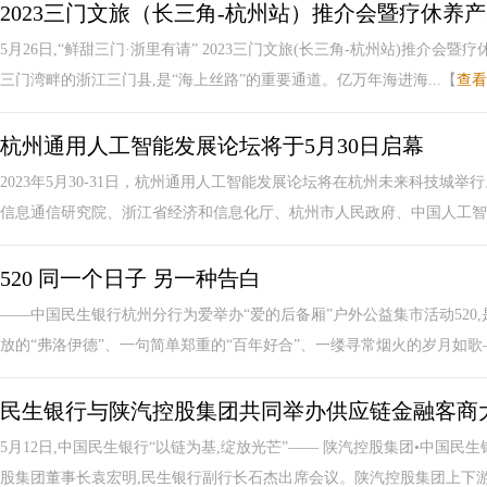
2023三门文旅（长三角-杭州站）推介会暨疗休养
5月26日,“鲜甜三门·浙里有请” 2023三门文旅(长三角-杭州站)推介
三门湾畔的浙江三门县,是“海上丝路”的重要通道。亿万年海进海...【
查看
杭州通用人工智能发展论坛将于5月30日启幕
2023年5月30-31日，杭州通用人工智能发展论坛将在杭州未来科技城
信息通信研究院、浙江省经济和信息化厅、杭州市人民政府、中国人工智能
520 同一个​日子 另一种告白
——中国民生银行杭州分行为爱举办“爱的后备厢”户外公益集市活动520
放的“弗洛伊德”、一句简单郑重的“百年好合”、一缕寻常烟火的岁月如歌—.
民生银行与陕汽控股集团共同举办供应链金融客商
5月12日,中国民生银行“以链为基,绽放光芒”—— 陕汽控股集团•中国
股集团董事长袁宏明,民生银行副行长石杰出席会议。陕汽控股集团上下游38