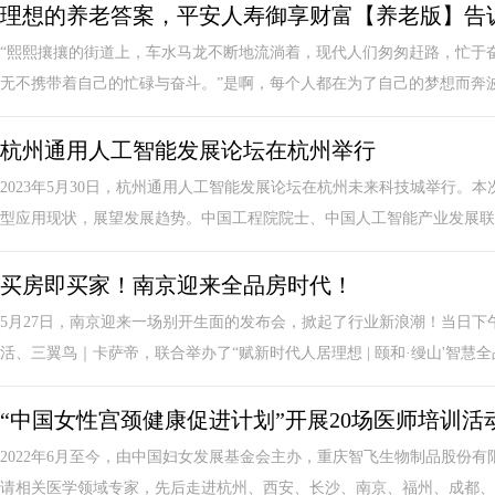
理想的养老答案，平安人寿御享财富【养老版】告
“熙熙攘攘的街道上，车水马龙不断地流淌着，现代人们匆匆赶路，忙于
无不携带着自己的忙碌与奋斗。”是啊，每个人都在为了自己的梦想而奔波，
杭州通用人工智能发展论坛在杭州举行
2023年5月30日，杭州通用人工智能发展论坛在杭州未来科技城举行。
型应用现状，展望发展趋势。中国工程院院士、中国人工智能产业发展联..
买房即买家！南京迎来全品房时代！
5月27日，南京迎来一场别开生面的发布会，掀起了行业新浪潮！当日
活、三翼鸟｜卡萨帝，联合举办了“赋新时代人居理想 | 颐和·缦山'智慧全品房
“中国女性宫颈健康促进计划”开展20场医师培训
2022年6月至今，由中国妇女发展基金会主办，重庆智飞生物制品股份有
请相关医学领域专家，先后走进杭州、西安、长沙、南京、福州、成都、重