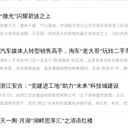
“微光”闪耀碧波之上
初夏六月，微风不燥、巧云漫游。华润电力浙江公司市场开发部浙江区域
向大海深处远眺：只见那一排排高大的风电机矗立在碧波之上，洁白的风叶
汽车媒体人转型销售高手，淘车“老大哥”玩转二手
淘车二手车杭州门店一直是个“卧虎藏龙”的宝地，这里有单月收车量全国
检专家，还有骁勇善战、服务屡获称赞的销售顾问。在这“群英会”中，詹建
浙江安吉：“党建进工地”助力“未来”科技城建设
6月2日，由浙江安吉建设控股集团有限公司（以下简称建控集团）主办、
集团领导班子，安吉“两山”未来科技城属地乡镇街道、派出所、村社，安吉“
天一阁·月湖“湖畔思享汇”之清语红楼