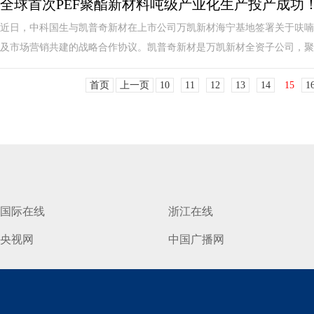
全球首次PEF聚酯新材料吨级产业化生产投产成功
近日，中科国生与凯普奇新材在上市公司万凯新材海宁基地签署关于呋喃
及市场营销共建的战略合作协议。凯普奇新材是万凯新材全资子公司，聚焦
首页
上一页
10
11
12
13
14
15
1
国际在线
浙江在线
央视网
中国广播网