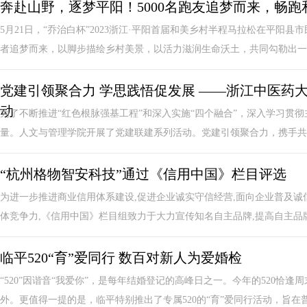
奔赴山野，逐梦平阳！5000名跑友追梦而来，畅
5月21日，“乔治白杯”2023浙江·平阳首届和美乡村半程马拉松在平阳县
者追梦而来，以脚步描绘乡村美景，以活力滋润生命沃土，共同勾勒出一幅
党建引领聚合力 学思践悟促发展 ——浙江中医药
动
为了不断推进“红色根脉强基工程”和深入实施“四个融合”，深入学习贯
量。人文与管理学院开展了党建联建系列活动。党建引领聚合力，携手共进
“杭州格物智安科技”通过《信用中国》栏目评选
为进一步推进商业信用体系建设,促进企业诚实守信经营,面向企业普及诚
体竞争力,《信用中国》栏目组致力于大力宣传知名自主品牌,提高自主品牌影
临平520“育”爱同行 数百对新人为爱婚检
“520”因谐音“我爱你”，是每年结婚登记的高峰日之一。今年的520恰
外。更值得一提的是，临平特别推出了专属520的“育”爱同行活动，旨在普.