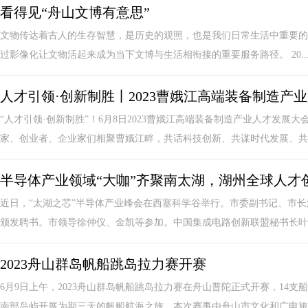
看得见“舟山文博有意思”
文物传达着古人的生存智慧，是历史的观照，也是我们日常生活中重要的
过影像化让文物活起来成为当下文博与生活相衔接的重要服务路径。 20..
人才引领·创新制胜丨2023曹娥江高端装备制造产
“人才引领·创新制胜”！6月8日2023曹娥江高端装备制造产业人才发展
家、创业者、企业家们相聚曹娥江畔，共话科技创新、共谋时代发展、共创
半导体产业领域“大咖”齐聚南太湖，湖州全球人才
近日，“太湖之芯”半导体产业峰会在西塞科学谷举行。市委副书记、市长
颁发聘书。市领导徐仲仪、金凯等参加。中国集成电路创新联盟秘书长叶甜
2023舟山群岛帆船跳岛拉力赛开赛
6月9日上午，2023舟山群岛帆船跳岛拉力赛在舟山普陀正式开赛，14
南部岛屿开展为期三天的帆船航海之旅。本次赛事由舟山市文化和广电旅游