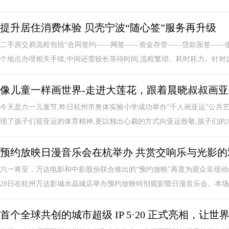
提升居住消费体验 贝壳宁波“随心签”服务再升级
二手房交易流程包括“合同签约——网签——资金存管——贷款面签——缴
个地点办理相关手续,中间还需较长等待时间,流程繁琐、耗时耗力。针对这些
像儿童一样画世界-走进大莲花，跟着晨晓叔叔画亚
今天是六一儿童节,昨日杭州市奥体实验小学成功举办“千人画亚运”公共
现了孩子们迎亚运的体育精神,更以独出心裁的方式向亚运致敬,孩子们的六一
预约放映日漫音乐会在杭举办 共赏交响乐与光影的
六一将至，万达电影和中影股份联合推出的“预约放映”再度为观众呈现动画
28日在杭州万达影城水晶城店举办预约放映特别观影暨日漫音乐会。本场音
首个全球共创的城市超级 IP 5·20 正式亮相，让