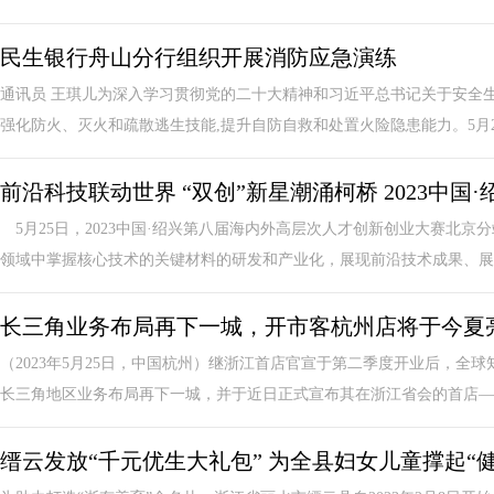
民生银行舟山分行组织开展消防应急演练
通讯员 王琪儿为深入学习贯彻党的二十大精神和习近平总书记关于安全生
强化防火、灭火和疏散逃生技能,提升自防自救和处置火险隐患能力。5月25日
前沿科技联动世界 “双创”新星潮涌柯桥 2023中
5月25日，2023中国·绍兴第八届海内外高层次人才创新创业大赛北
领域中掌握核心技术的关键材料的研发和产业化，展现前沿技术成果、展开
长三角业务布局再下一城，开市客杭州店将于今夏
（2023年5月25日，中国杭州）继浙江首店官宣于第二季度开业后，全球
长三角地区业务布局再下一城，并于近日正式宣布其在浙江省会的首店——
缙云发放“千元优生大礼包” 为全县妇女儿童撑起“健