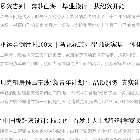
尽兴告别，奔赴山海。毕业旅行，从绍兴开始……
星光不问赶路人，时光不负有心人，紧张的高考结束了，十二年的寒窗苦
考场上书写自己的青春岁月时，绍兴市文旅集团也交上了属于自己的答卷，
亚运会倒计时100天｜马龙花式守擂 顾家家居一体
近年来，随着消费主力军的更迭，家居消费市场的消费需求、消费习惯、
方式潮流革命的同时，也助力着市场迸发出新的活力。据顾家家居联动优居
贝壳租房推出宁波“新青年计划”：品质服务+真实
年轻的独居租客突然晕倒在门口,是一种怎样的体验?经历了这一切的段女
租房资管经理也在第一时间赶到医院,这就是贝壳省心租“7*24小时管家响应”
“中国版鞋履设计ChatGPT”首发！人工智能科学家闵
随着人工智能技术在各领域的应用，由科学家闵万里领衔的技术专家与鞋行
片的专业大模型，实现10秒生成照片级设计稿，实物级材质颜色呈现，颠覆