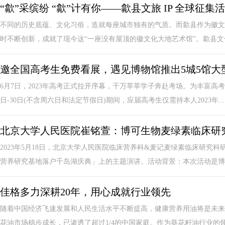
“歙”采缤纷 “歙”计有你——歙县文旅 IP 全球征集
不同的历史底蕴、文化习俗，造就每座城市独有的气质。而歙县作为徽文
时不断创新，成就了现今这“一座没有屋顶的徽文化大地艺术馆”。歙县文化
邀全国高考生免费看展，遇见博物馆推出5城5馆大
6月7日，2023年高考正式拉开序幕，千万莘莘学子奔赴考场。为丰富高
日-30日(不含周六日和法定节假日)期间，应届高考生仅需持本人2023年..
北京大学人民医院崔铭萱：博可生物麦绿素临床研
2023年5月18日，北京大学人民医院临床营养科&麦记麦绿素临床研究
营养研究基地落户千岛湖庆典」上的主题演讲。活动背景：本次活动是博..
佳格多力深耕20年，用心成就行业领先
随着中国经济飞速发展和人民生活水平不断提高，健康营养用油将是未来
花油市场稳步成长，已渗透了超过1/4的中国家庭。作为葵花籽油行业的领军