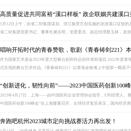
高质量促进共同富裕“溪口样板” 政企联姻共建溪
5月12日上午，由省二轻集团谋划、浙江焕景艺创实施的龙游溪口绽放的
省二轻集团党委书记、董事长虞岳明，党委委员、副总经理蔡玉林，龙游县
唱响开拓时代的青春赞歌，歌剧《青春铸剑221》
作为国家艺术基金2023年度大型舞台剧和作品创作资助项目,2022年
式呈现的舞台艺术作品,《青春铸剑221》以青海金银滩上中国第一颗原子弹.
“创新进化，韧性向前”——2023中国医药创新100
2023年4月27日，上海——由中国医药企业管理协会指导，E药经理人、
中国医药创新100峰会”在上海隆重召开。全球经济复苏承压，国内经济调.
奔跑吧杭州2023城市定向挑战赛活力再出发！
5月14日，“全民健身 共享亚运 健康浙江 你我同行”奔跑吧杭州202