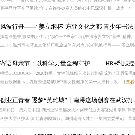
赛事品牌至今已延续7年，在许多参赛人员的心中已深深扎根，成为一年一.
风波行舟——“姜立纲杯”东亚文化之都 青少年书
挥笔浸墨香,撇捺书人生，弘扬“一代书宗”明代书法家姜立纲“善书”精
主办，温州市龙湾区文化和广电旅游体育局承办的“风波行舟——‘姜立纲杯’
寄语母亲节：以科学力量全程守护 —— HR+乳腺
根据GLOBOCAN 2020数据，女性乳腺癌首次超过肺癌成为全球最常见的癌
最新数据显示，乳腺癌也是威胁中国女性健康的第一大癌种，发...【
查看
创业正青春 逐梦“英雄城”丨南浔这场创赛在武汉打
5月10日，第六届中国·湖州全球高层次人才创新创业大赛暨湖州南浔“
科技大学科技园·湖北青创园举行。湖州南浔人才产业集团党委书记、董事长