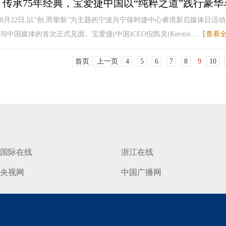
​ 传承75年经典，宝爱捷中国以“纯粹之道”践行豪
8月22日,以“创,而挚新”为主题的宁波兴宁保时捷中心睿境新启媒体日活
与中国媒体的首次正式见面。宝爱捷(中国)CEO倪凯灵(Kerstin....【
查看
首页
上一页
4
5
6
7
8
9
10
国际在线
浙江在线
央视网
中国广播网