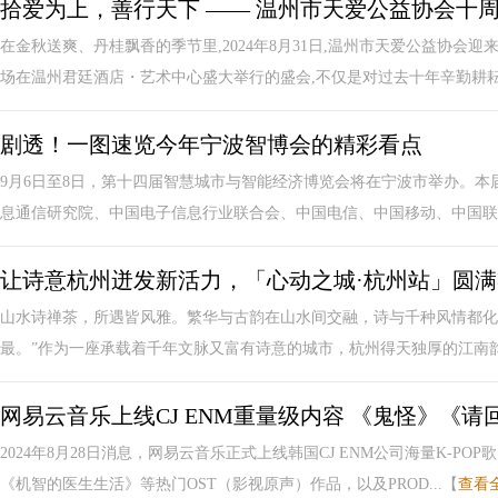
拾爱为上，善行天下 —— 温州市天爱公益协会十
在金秋送爽、丹桂飘香的季节里,2024年8月31日,温州市天爱公益协
场在温州君廷酒店・艺术中心盛大举行的盛会,不仅是对过去十年辛勤耕耘与
剧透！一图速览今年宁波智博会的精彩看点
9月6日至8日，第十四届智慧城市与智能经济博览会将在宁波市举办。
息通信研究院、中国电子信息行业联合会、中国电信、中国移动、中国联通
让诗意杭州迸发新活力，「心动之城·杭州站」圆
山水诗禅茶，所遇皆风雅。繁华与古韵在山水间交融，诗与千种风情都化
最。”作为一座承载着千年文脉又富有诗意的城市，杭州得天独厚的江南韵味
网易云音乐上线CJ ENM重量级内容 《鬼怪》《请回
2024年8月28日消息，网易云音乐正式上线韩国CJ ENM公司海量K-P
《机智的医生生活》等热门OST（影视原声）作品，以及PROD...【
查看