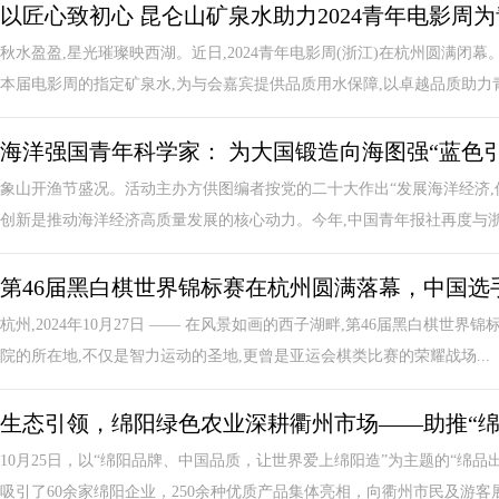
以匠心致初心 昆仑山矿泉水助力2024青年电影周
秋水盈盈,星光璀璨映西湖。近日,2024青年电影周(浙江)在杭州圆满闭
本届电影周的指定矿泉水,为与会嘉宾提供品质用水保障,以卓越品质助力青年
海洋强国青年科学家： 为大国锻造向海图强“蓝色引
象山开渔节盛况。活动主办方供图编者按党的二十大作出“发展海洋经济,
创新是推动海洋经济高质量发展的核心动力。今年,中国青年报社再度与浙江
第46届黑白棋世界锦标赛在杭州圆满落幕，中国选
杭州,2024年10月27日 —— 在风景如画的西子湖畔,第46届黑白棋
院的所在地,不仅是智力运动的圣地,更曾是亚运会棋类比赛的荣耀战场...
生态引领，绵阳绿色农业深耕衢州市场——助推“绵
10月25日，以“绵阳品牌、中国品质，让世界爱上绵阳造”为主题的“绵
吸引了60余家绵阳企业，250余种优质产品集体亮相，向衢州市民及游客展示