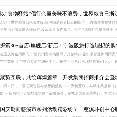
以“食物驿站”倡行余量美味不浪费，世界粮食日浙
2024年世界粮食日来临之际,在中国消费者协会的指导下,肯德基食物驿
三年携手供应链合作伙伴,发放余量食物礼包。今年,品牌以“余量美味不浪费
探索30+首店/旗舰店/新店！宁波阪急打造理想的
在国庆黄金周期间,宁波的消费市场展现了其独特的活力,尽管受到阴雨天
布的数据,全市重点监测的50家零售、餐饮企业累计实现销售额9.15亿元,较去
聚势互联，共绘辉煌篇章：开发集团招商推介会暨
10月11日，一场汇聚智慧与梦想的盛宴——“聚势互联，与城东共启幕”
团”）招商推介会暨城东大厦产品发布会，在城东大厦隆重举行。本次活动汇
国庆期间慈溪市系列活动精彩纷呈，慈溪环创中心