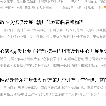
纯农家手工熏制的黑猪腊肉,现煮的绵阳米粉……10月25日,“绵品出川”衢
种“绵阳造”产品“登陆”浙江省衢州市。 今年4月、8月,“绵品出...【
查
政企交流促发展 | 赣州代表莅临辰颐物语
10月22日，赣州市果业发展中心主任钟小春一行来杭考察，与浙江辰颐
展中心主任钟小春、副主任朱柏州，安远县政府副县长何志勇、安远县果业
心遇App发起剑心行动 携手杭州市反诈中心开展反
近日,心遇App与杭州市反诈中心联合举行了“心遇剑心行动·暨心遇x杭
专业化的反诈知识宣讲,提升平台对网络安全风险的识别和应对能力。据悉,心
网易云音乐星辰集创作营第九季开营，李佳隆、宫阁
10月20日,由网易云音乐和中国数字音乐基地联合发起的第九季星辰集词
由网易云音乐·电波工作室发起,邀请到2024青年电影周(浙江)为音乐合...