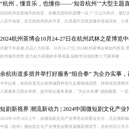
“杭州，懂音乐，也懂你——‘知音杭州’”大型主题
说到杭州这座城市的知音，你最先想到的是哪一位？“江山与风月，最忆
人还不知道，在主政杭州的岁月里，白居易不仅筑堤修井造福百姓，公务之
2024杭州茶博会10月24-27日在杭州武林之星博览
共聚千年茶都,共品八方好茶。10月24-27日,2024杭州茶博会将如约
杭州城市优势,借力杭为茶都的丰厚底蕴,辐射华东地区数十万家茶楼、...
余杭街道多措并举打好服务“组合拳” 为企办实事，
今年以来，余杭街道充分发挥城西科创大走廊地域优势，持续优化营商环
入探索多元助企举措，提升助企服务质效，“为企办实事”成效颇显。一是服
短剧新视界 潮流新动力 | 2024中国微短剧文化
2024年10月14日上午，由微短剧文化产业博览会组委会主办，北京视听
中国（杭州）微短剧文化产业博览会暨首届微剧潮流节，在杭州滨江开元名