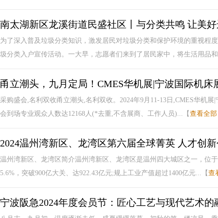
南太湖新区龙溪街道民盛社区丨与分类共鸣 让美好
为了深入普及垃圾分类知识，激发居民对垃圾分类和保护环境的重视程度
圾分类入户宣传活动。一大早，志愿者们来到了居民家中，将生活用品和宣
甬立潮头，九月定局！CMES华机展|宁波国际机床
采购盛会,名利双收甬立潮头,名利双收。2024年9月11-13日,CMES
会到场专业观众人数达12168人(*去重,不含展商、工作人员)...【
查看全部
2024温州湾新区、龙湾区第六届全球菁英 人才创
温州湾新区、龙湾区简介温州湾新区、龙湾区是温州四大城区之一，位于瓯
5.6%，突破900亿大关、达922.43亿元;规上工业产值超过1400亿元...【
查
宁波阪急2024年度会员节：匠心工艺与现代艺术的