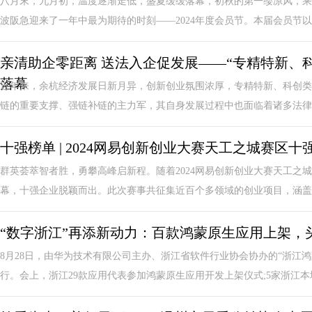
八月末，九月初，温度逐渐走低，盛夏缓缓落幕，初秋的第一缕凉风，乘
波阪急迎来了一年中最为期待的时刻——2024年度会员节。本届会员节以“匠
亲清助企零距离 送法入企促发展——“专精特新、
落幕
近年来，余杭经济发展日新月异，创新创业氛围浓厚，专精特新、科创类
链的重要支撑、强链补链的主力军，其自身发展过程中也面临着诸多法律风
十强榜单 | 2024网易创新创业大赛天工之城赛区十
群英荟萃智者胜，勇攀高峰启新程。随着2024网易创新创业大赛天工之
幕，十强企业脱颖而出。此次赛事共征集近百个多领域的创业项目，涵盖智
“数字浙江”再添新动力：百款鸿蒙原生应用上架，
8月28日，由华为技术有限公司主办、浙江省软件行业协会协办的“浙江
行。会上，浙江29款应用代表参加鸿蒙原生应用开发上架仪式;5家浙江本地