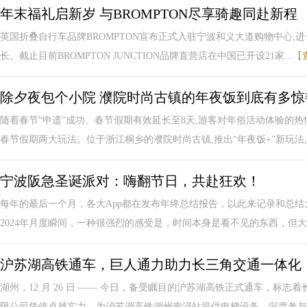
年末福礼启新岁 与BROMPTON尽享骑趣同赴新程
英国折叠自行车品牌BROMPTON宣布正式入驻宁波和义大道购物中心,
长。截止目前BROMPTON JUNCTION品牌直营店在中国已开设21家...【
除夕夜包个小院 濮院时尚古镇的年夜饭到底有多惊
随着春节“申遗”成功、春节假期有效延长至8天,游客对年俗活动体验的热情
春节假期两大玩法。位于浙江桐乡的濮院时尚古镇,推出“年夜饭+”新玩法,.
宁波阪急圣诞派对：嗨翻节日，共赴狂欢！
每年的最后一个月，各大App都在发布年终总结报告，以此来记录和总
2024年月度瞬间，一种很强烈的感受是，时间本身是看不见的东西，但大家
沪苏湖高铁通车，巨人通力助力长三角交通一体化
湖州，12 月 26 日 —— 今日，备受瞩目的沪苏湖高铁正式通车，标
限公司凭借卓越实力，为沪苏湖高铁湖州南浔站提供电梯设备，深度参与并