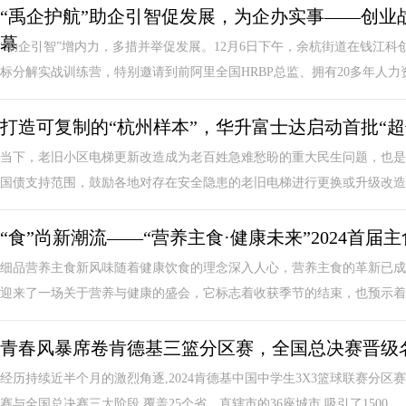
“禹企护航”助企引智促发展，为企办实事——创业
幕
“助企引智”增内力，多措并举促发展。12月6日下午，余杭街道在钱江科
标分解实战训练营，特别邀请到前阿里全国HRBP总监、拥有20多年人力资源
打造可复制的“杭州样本”，华升富士达启动首批“超
当下，老旧小区电梯更新改造成为老百姓急难愁盼的重大民生问题，也是
国债支持范围，鼓励各地对存在安全隐患的老旧电梯进行更换或升级改造。
“食”尚新潮流——“营养主食·健康未来”2024首
细品营养主食新风味随着健康饮食的理念深入人心，营养主食的革新已成
迎来了一场关于营养与健康的盛会，它标志着收获季节的结束，也预示着新
青春风暴席卷肯德基三篮分区赛，全国总决赛晋级
经历持续近半个月的激烈角逐,2024肯德基中国中学生3X3篮球联赛分
赛与全国总决赛三大阶段,覆盖25个省、直辖市的36座城市,吸引了1500...