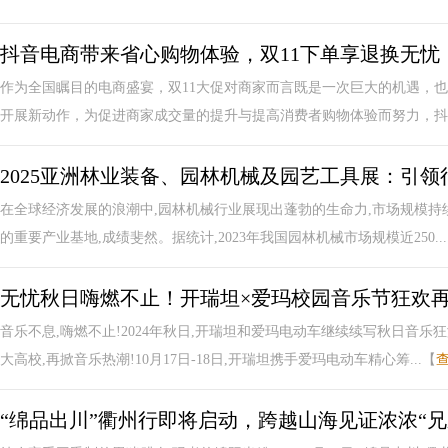
抖音电商带来省心购物体验，双11下单享退换无忧
作为全国瞩目的电商盛宴，双11大促对商家而言既是一次巨大的机遇，
开展新动作，为促进商家成交量的提升与提高消费者购物体验而努力，抖音
2025亚洲林业装备、园林机械及园艺工具展：引
在全球经济发展的浪潮中,园林机械行业展现出蓬勃的生命力,市场规模持续
的重要产业基地,成绩斐然。据统计,2023年我国园林机械市场规模近250..
无忧秋日嗨燃不止！开瑞坦×爱玛校园音乐节狂欢
音乐不息,嗨燃不止!2024年秋日,开瑞坦和爱玛电动车继续续写秋日音乐
大高校,再掀音乐热潮!10月17日-18日,开瑞坦携手爱玛电动车精心筹...【
“绵品出川”衢州行即将启动，跨越山海见证浓浓“兄