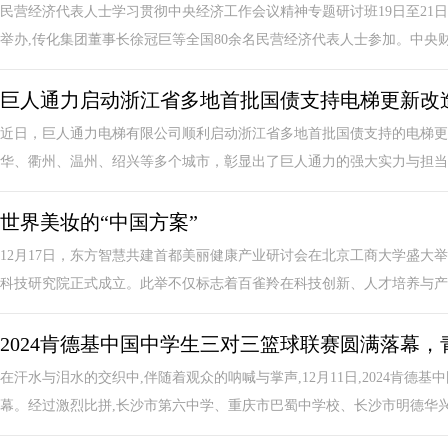
民营经济代表人士学习贯彻中央经济工作会议精神专题研讨班19日至21
举办,传化集团董事长徐冠巨等全国80余名民营经济代表人士参加。中央财办
巨人通力启动浙江省多地首批国债支持电梯更新改
近日，巨人通力电梯有限公司顺利启动浙江省多地首批国债支持的电梯更
华、衢州、温州、绍兴等多个城市，彰显出了巨人通力的强大实力与担当。
世界美妆的“中国方案”
12月17日，东方智慧共建首都美丽健康产业研讨会在北京工商大学盛大
科技研究院正式成立。此举不仅标志着百雀羚在科技创新、人才培养与产学
2024肯德基中国中学生三对三篮球联赛圆满落幕
在汗水与泪水的交织中,伴随着观众的呐喊与掌声,12月11日,2024肯
幕。经过激烈比拼,长沙市第六中学、重庆市巴蜀中学校、长沙市明德华兴中