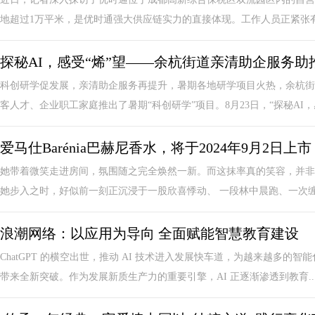
地超过1万平米，是优时通强大供应链实力的直接体现。工作人员正紧张有序
探秘AI，感受“烯”望——余杭街道亲清助企服务助
科创研学促发展，亲清助企服务再提升，暑期各地研学项目火热，余杭街
客人才、企业职工家庭推出了暑期“科创研学”项目。8月23日，“探秘AI，感
爱马仕Barénia巴赫尼香水，将于2024年9月2日上市
她带着微笑走进房间，氛围随之完全焕然一新。而这抹率真的笑容，并非
她步入之时，好似前一刻正沉浸于一股欣喜悸动、 一段林中晨跑、一次缠绵
浪潮网络：以应用为导向 全面赋能智慧教育建设
ChatGPT 的横空出世，推动 AI 技术进入发展快车道，为越来越多的
带来全新突破。作为发展新质生产力的重要引擎，AI 正逐渐渗透到教育..