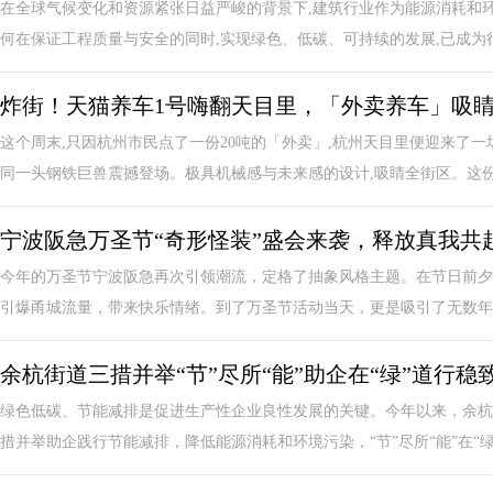
在全球气候变化和资源紧张日益严峻的背景下,建筑行业作为能源消耗和
何在保证工程质量与安全的同时,实现绿色、低碳、可持续的发展,已成为行
炸街！天猫养车1号嗨翻天目里，「外卖养车」吸
这个周末,只因杭州市民点了一份20吨的「外卖」,杭州天目里便迎来了一场
同一头钢铁巨兽震撼登场。极具机械感与未来感的设计,吸睛全街区。这份外
宁波阪急万圣节“奇形怪装”盛会来袭，释放真我共
今年的万圣节宁波阪急再次引领潮流，定格了抽象风格主题。在节日前夕
引爆甬城流量，带来快乐情绪。到了万圣节活动当天，更是吸引了无数年轻
余杭街道三措并举“节”尽所“能”助企在“绿”道行稳
绿色低碳、节能减排是促进生产性企业良性发展的关键。今年以来，余杭
措并举助企践行节能减排，降低能源消耗和环境污染，“节”尽所“能”在“绿”