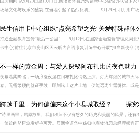
国庆期间,从9月29日至10月1日,慈溪市环杭州湾创新中心建设办联合
场场文化与欢乐的盛宴,在当地引起了热烈反响。 9月29日,明月湖广场.
民生信用卡中心组织“点亮希望之光”关爱特殊群体
打通金融教育宣传“最后一公里” 9月12日,在国家金融监督管理总局北
卡中心)前往北京市房山区天云听力言语康复训练中心开展“担当新使命 消保
不一样的黄金周：与爱人探秘阿布扎比的夜色魅力
夜幕温柔降临，一场浪漫夜游在阿布扎比悄然上演。灯火辉煌的城市天际
卷。无需繁琐的签证手续，即刻踏上这片土地，便能远离尘嚣纷扰。或是远
跨越千里，为何偏偏来这个小县城取经？ ——探
“诗里画里，屈原故里。我们秭归不仅有悠久的历史和美丽的风景，还有着
一筐筐的脐橙愈发鲜艳可爱。辰颐物语华中秭归电商物流园总经理熊宜正在