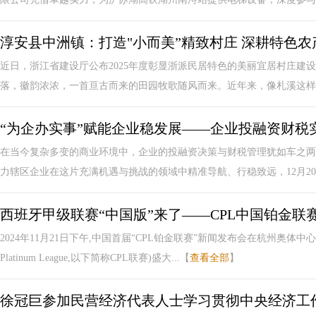
淳安县中洲镇：打造"小而美”精致村庄 深耕特色农
近日，浙江省建设厅公布2025年度彰显浙派民居特色的美丽宜居村庄建
落，徽韵浓浓，一首亘古而来的田园牧歌随风而来。近年来，像札溪这样的“
“为企办实事”赋能企业稳发展——企业投融资财税
在当今复杂多变的商业环境中，企业的投融资决策与财税管理犹如车之两
力辖区企业在这片充满机遇与挑战的领域中精准导航、行稳致远，12月20日
西班牙甲级联赛“中国版”来了——CPL中国铂金联
2024年11月21日下午,中国首届“CPL铂金联赛”新闻发布会在杭州奥体中心
Platinum League,以下简称CPL联赛)盛大...【
查看全部
】
徐冠巨参加民营经济代表人士学习贯彻中央经济工