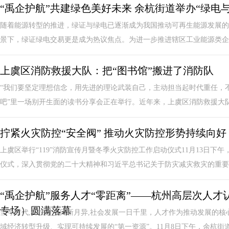
“禹企护航”共建绿色美好未来 余杭街道举办“绿电
随着能源转型的推进，绿证与绿电已逐渐成为我国推动可再生能源发展的
景下，绿证绿电交易更是成为热议焦点。为进一步推进辖区工业能源类企业
上虞区消防救援大队：把“图书馆”搬进了消防队
“我们要坚定理想信念，用先进的理论武装自己，主动担当起时代重任，
吧”里一场别开生面的读书分享会正在举行。近年来，上虞区消防救援大队以
拧紧火灾防控“安全阀” 推动火灾防控形势持续向好
上虞区举行“119”消防宣传月暨冬季火灾防控工作启动仪式11月13日下午
仪式，深入贯彻党的二十大精神和习近平总书记关于防灾减灾救灾的重要论
“禹企护航”服务人才“零距离”——杭州高层次人才
专场）圆满落幕
当今时代,科技进步日新月异,社会发展一日千里，人才作为推动发展的核
域经济转型升级、实现可持续发展的“第一资源”。11月8日下午，余杭街道金