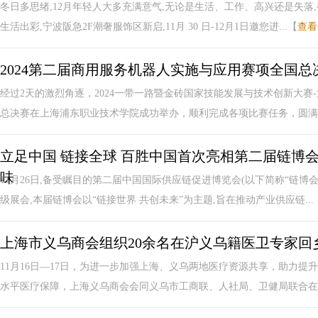
冬日多思绪,12月年轻人大多充满意气,无论是生活、工作、高兴还是失落
生活出彩,宁波阪急2F潮奢服饰区新启,11月 30 日-12月1日邀您进...【
查看
2024第二届商用服务机器人实施与应用赛项全国总
经过2天的激烈角逐，2024一带一路暨金砖国家技能发展与技术创新大
总决赛在上海浦东职业技术学院成功举办，顺利完成各项比赛任务，圆满落
立足中国 链接全球 百胜中国首次亮相第二届链博
味
11月26日,备受瞩目的第二届中国国际供应链促进博览会(以下简称“链博
级展会,本届链博会以“链接世界 共创未来”为主题,旨在推动产业供应链...
上海市义乌商会组织20余名在沪义乌籍医卫专家回
11月16日—17日，为进一步加强上海、义乌两地医疗资源共享，助力
水平医疗保障，上海义乌商会会同义乌市工商联、人社局、卫健局联合在市