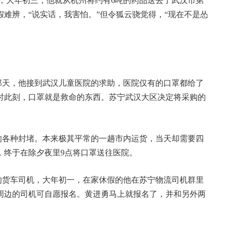
日，大年初三，他就从杭州将约有6吨的药品送去了武汉市第
难辨，“说实话，我害怕。”但令狐云骁觉得，“现在不是怂
那天，他接到武汉儿童医院的求助，医院仅有的口罩都给了
时此刻，口罩就是救命的东西。苏宁武汉大区决定将采购的
的各种封堵。本来极其平常的一趟市内运货，当天却需要四
，终于在除夕夜里9点将口罩送往医院。
的货车司机，大年初一，在家休假的他在苏宁物流司机群里
周边的司机可自愿报名。黄进勇马上就报名了，并和另外两