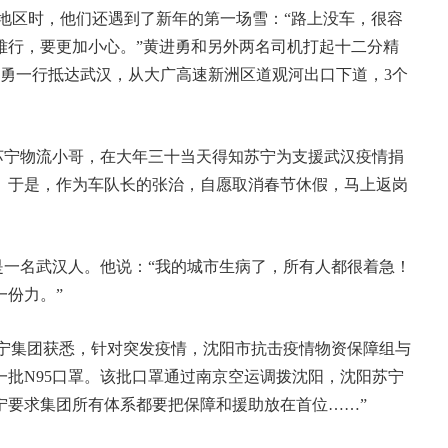
山地区时，他们还遇到了新年的第一场雪：“路上没车，很容
难行，要更加小心。”黄进勇和另外两名司机打起十二分精
进勇一行抵达武汉，从大广高速新洲区道观河出口下道，3个
。
苏宁物流小哥，在大年三十当天得知苏宁为支援武汉疫情捐
。于是，作为车队长的张治，自愿取消春节休假，马上返岗
一名武汉人。他说：“我的城市生病了，所有人都很着急！
一份力。”
苏宁集团获悉，针对突发疫情，沈阳市抗击疫情物资保障组与
批N95口罩。该批口罩通过南京空运调拨沈阳，沈阳苏宁
宁要求集团所有体系都要把保障和援助放在首位……”