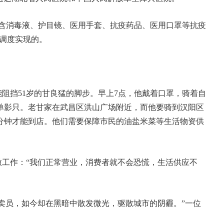
送包含消毒液、护目镜、医用手套、抗疫药品、医用口罩等抗疫
的调度实现的。
能阻挡51岁的甘良猛的脚步。早上7点，他戴着口罩，骑着自
单影只。老甘家在武昌区洪山广场附近，而他要骑到汉阳区
0分钟才能到店。他们需要保障市民的油盐米菜等生活物资供
工作：“我们正常营业，消费者就不会恐慌，生活供应不
卖员，如今却在黑暗中散发微光，驱散城市的阴霾。”一位