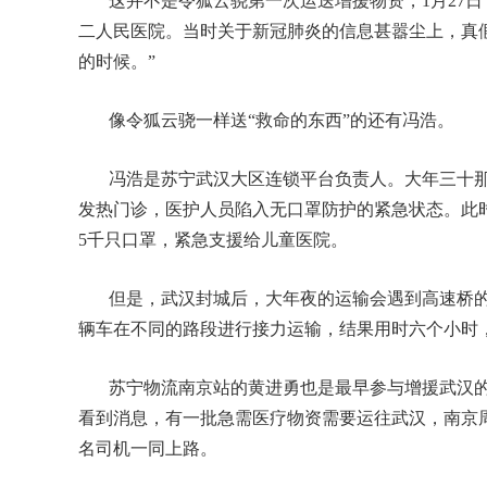
这并不是令狐云骁第一次运送增援物资，1月27
二人民医院。当时关于新冠肺炎的信息甚嚣尘上，真假
的时候。”
像令狐云骁一样送“救命的东西”的还有冯浩。
冯浩是苏宁武汉大区连锁平台负责人。大年三十
发热门诊，医护人员陷入无口罩防护的紧急状态。此
5千只口罩，紧急支援给儿童医院。
但是，武汉封城后，大年夜的运输会遇到高速桥
辆车在不同的路段进行接力运输，结果用时六个小时
苏宁物流南京站的黄进勇也是最早参与增援武汉
看到消息，有一批急需医疗物资需要运往武汉，南京
名司机一同上路。